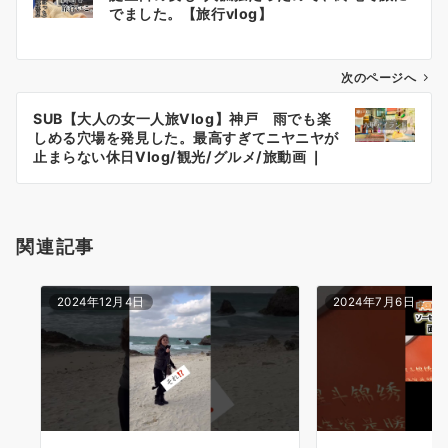
稿
でました。【旅行vlog】
ナ
ビ
ゲ
次のページへ
ー
SUB【大人の女一人旅Vlog】神戸 雨でも楽
シ
しめる穴場を発見した。最高すぎてニヤニヤが
ョ
止まらない休日Vlog/観光/グルメ/旅動画 ❘
japan travel video
ン
関連記事
2024年12月4日
2024年7月6日