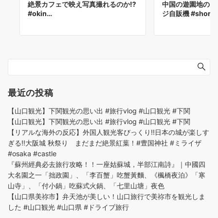
絶景カフェで映え写真撮れるのか⁉️
中国の遊園地のに
#okin…
ジ自販機 #short
最近の投稿
【山口観光】下関観光の思い出 #旅行vlog #山口観光 #下関
【山口観光】下関観光の思い出 #旅行vlog #山口観光 #下関
【リアルな海外の反応】外国人観光客びっくり!!日本の城が楽しす
ぎる!!大阪城 秋祭り まだまだ絶景紅葉！#豊国神社 #ミライザ
#osaka #castle
『蘇州經典必去旅行攻略！！一座姑蘇城，半部江南詩』｜中國四
大名園之一「拙政園」、「李百蟹」吃蟹黃麵、《楓橋夜泊》「寒
山寺」、「付小鍋」吃蘇式火鍋、「七里山塘」夜色
【山口県美祢市】弁天池が美しい！山口旅行で美祢市を観光しま
した #山口観光 #山口県 #ドライブ旅行