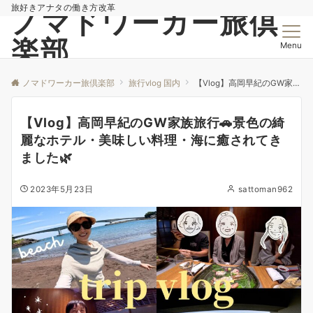
旅好きアナタの働き方改革
ノマドワーカー旅倶
楽部
Menu
ノマドワーカー旅倶楽部
旅行vlog 国内
【Vlog】高岡早紀のGW家族旅行🚗景色の綺麗なホテル・美味しい料理・海に癒されてきました🌿
【Vlog】高岡早紀のGW家族旅行🚗景色の綺
麗なホテル・美味しい料理・海に癒されてき
ました🌿
2023年5月23日
sattoman962