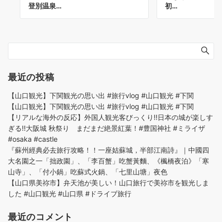
登別温泉…
初…
最近の投稿
【山口観光】下関観光の思い出 #旅行vlog #山口観光 #下関
【山口観光】下関観光の思い出 #旅行vlog #山口観光 #下関
【リアルな海外の反応】外国人観光客びっくり!!日本の城が楽しす
ぎる!!大阪城 秋祭り まだまだ絶景紅葉！#豊国神社 #ミライザ
#osaka #castle
『蘇州經典必去旅行攻略！！一座姑蘇城，半部江南詩』｜中國四
大名園之一「拙政園」、「李百蟹」吃蟹黃麵、《楓橋夜泊》「寒
山寺」、「付小鍋」吃蘇式火鍋、「七里山塘」夜色
【山口県美祢市】弁天池が美しい！山口旅行で美祢市を観光しま
した #山口観光 #山口県 #ドライブ旅行
最近のコメント