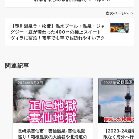
ビ
ゲ
次のページへ
ー
【鴨川温泉ラ・松蘆】温水プール・温泉・ジャ
シ
グジー・庭が備わった400㎡の極上スイート
ョ
ヴィラに宿泊！電車でも車でも訪れやすいアク
セス抜群の極上ホテル！
ン
関連記事
2024年6月3日
2023年10月24日
長崎県雲仙市！雲仙温泉-雲仙地獄
【2023-24避
巡り！箱根温泉の大涌谷や北海道の
限なく海外へ行け