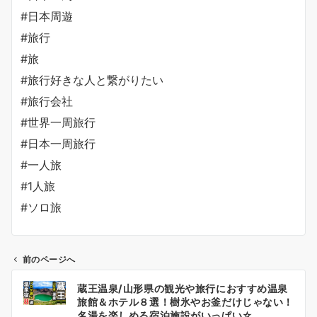
#日本周遊
#旅行
#旅
#旅行好きな人と繋がりたい
#旅行会社
#世界一周旅行
#日本一周旅行
#一人旅
#1人旅
#ソロ旅
前のページへ
投
蔵王温泉/山形県の観光や旅行におすすめ温泉
稿
旅館＆ホテル８選！樹氷やお釜だけじゃない！
ナ
名湯を楽しめる宿泊施設がいっぱい☆