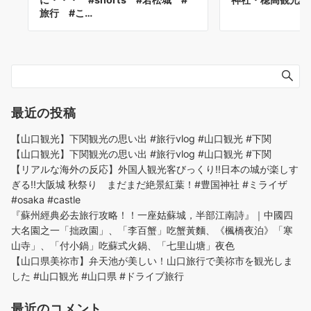
旅行 #こ…
最近の投稿
【山口観光】下関観光の思い出 #旅行vlog #山口観光 #下関
【山口観光】下関観光の思い出 #旅行vlog #山口観光 #下関
【リアルな海外の反応】外国人観光客びっくり!!日本の城が楽しす
ぎる!!大阪城 秋祭り まだまだ絶景紅葉！#豊国神社 #ミライザ
#osaka #castle
『蘇州經典必去旅行攻略！！一座姑蘇城，半部江南詩』｜中國四
大名園之一「拙政園」、「李百蟹」吃蟹黃麵、《楓橋夜泊》「寒
山寺」、「付小鍋」吃蘇式火鍋、「七里山塘」夜色
【山口県美祢市】弁天池が美しい！山口旅行で美祢市を観光しま
した #山口観光 #山口県 #ドライブ旅行
最近のコメント