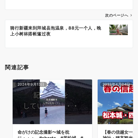
ナ
ビ
ゲ
次のページへ
ー
骑行新疆来到拜城县泡温泉，88元一个人，晚
シ
上小树林搭帐篷过夜
ョ
ン
関連記事
2024年9月13日
2022年4月24日
命がけの記念撮影〜城を枕
【春の信越女一人
に・・・ #shorts #若松城 #
神社・穂高観光編