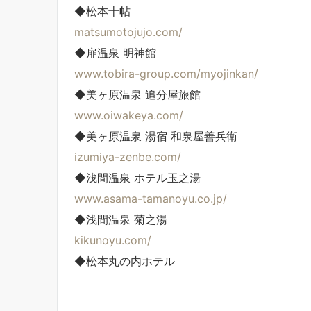
◆松本十帖
matsumotojujo.com/
◆扉温泉 明神館
www.tobira-group.com/myojinkan/
◆美ヶ原温泉 追分屋旅館
www.oiwakeya.com/
◆美ヶ原温泉 湯宿 和泉屋善兵衛
izumiya-zenbe.com/
◆浅間温泉 ホテル玉之湯
www.asama-tamanoyu.co.jp/
◆浅間温泉 菊之湯
kikunoyu.com/
◆松本丸の内ホテル