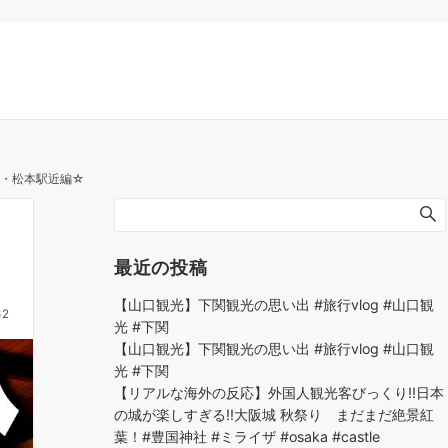
泉・松本駅近編☆
最近の投稿
【山口観光】下関観光の思い出 #旅行vlog #山口観
62
光 #下関
【山口観光】下関観光の思い出 #旅行vlog #山口観
光 #下関
【リアルな海外の反応】外国人観光客びっくり!!日本
の城が楽しすぎる!!大阪城 秋祭り まだまだ絶景紅
葉！#豊国神社 #ミライザ #osaka #castle