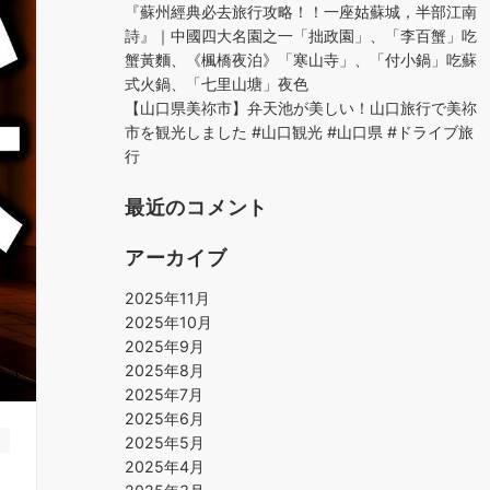
『蘇州經典必去旅行攻略！！一座姑蘇城，半部江南
詩』｜中國四大名園之一「拙政園」、「李百蟹」吃
蟹黃麵、《楓橋夜泊》「寒山寺」、「付小鍋」吃蘇
式火鍋、「七里山塘」夜色
【山口県美祢市】弁天池が美しい！山口旅行で美祢
市を観光しました #山口観光 #山口県 #ドライブ旅
行
最近のコメント
アーカイブ
2025年11月
2025年10月
2025年9月
2025年8月
2025年7月
2025年6月
2025年5月
2025年4月