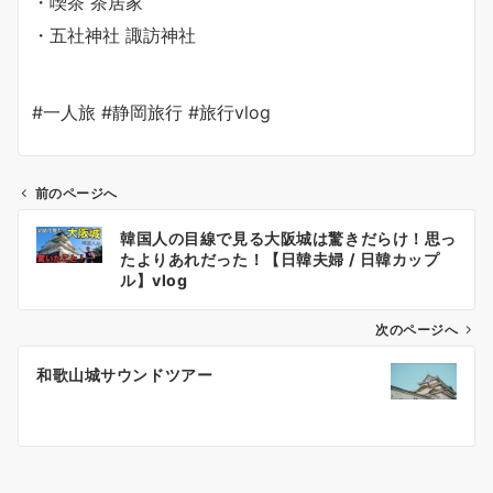
・喫茶 茶居家
・五社神社 諏訪神社
#一人旅 #静岡旅行 #旅行vlog
前のページへ
投
韓国人の目線で見る大阪城は驚きだらけ！思っ
稿
たよりあれだった！【日韓夫婦 / 日韓カップ
ナ
ル】vlog
ビ
ゲ
次のページへ
ー
和歌山城サウンドツアー
シ
ョ
ン