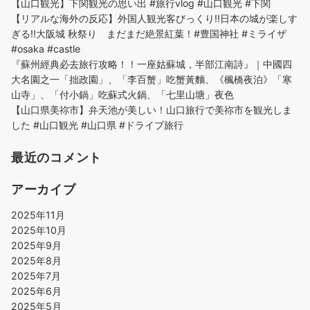
【山口観光】下関観光の思い出 #旅行vlog #山口観光 #下関
【リアルな海外の反応】外国人観光客びっくり!!日本の城が楽しす
ぎる!!大阪城 秋祭り まだまだ絶景紅葉！#豊国神社 #ミライザ
#osaka #castle
『蘇州經典必去旅行攻略！！一座姑蘇城，半部江南詩』｜中國四
大名園之一「拙政園」、「李百蟹」吃蟹黃麵、《楓橋夜泊》「寒
山寺」、「付小鍋」吃蘇式火鍋、「七里山塘」夜色
【山口県美祢市】弁天池が美しい！山口旅行で美祢市を観光しま
した #山口観光 #山口県 #ドライブ旅行
最近のコメント
アーカイブ
2025年11月
2025年10月
2025年9月
2025年8月
2025年7月
2025年6月
2025年5月