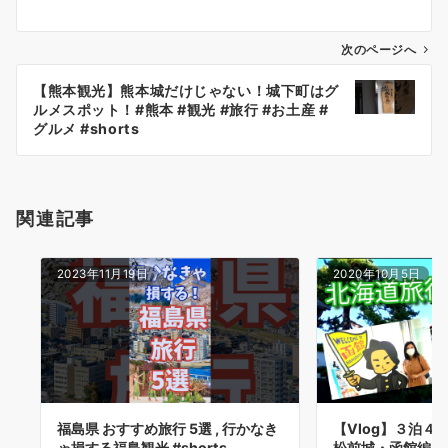
ナ
ビ
ゲ
次のページへ
ー
【熊本観光】熊本城だけじゃない！城下町はグ
シ
ルメスポット！#熊本 #観光 #旅行 #お土産 #
ョ
グルメ #shorts
ン
関連記事
2023年11月19日
2020年10月5日
福島県 おすすめ旅行 5選 , 行かなき
【Vlog】３泊４
ゃ損する福島観光 #shorts…
松前城・函館編