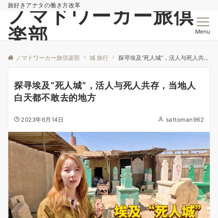
旅好きアナタの働き方改革
ノマドワーカー旅倶
楽部
Menu
ノマドワーカー旅倶楽部
城 旅行
探寻埃及“死人城”，活人与死人共存，当地人白天都不敢去的地方
探寻埃及“死人城”，活人与死人共存，当地人
白天都不敢去的地方
2023年6月14日
sattoman962