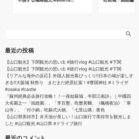
最近の投稿
【山口観光】下関観光の思い出 #旅行vlog #山口観光 #下関
【山口観光】下関観光の思い出 #旅行vlog #山口観光 #下関
【リアルな海外の反応】外国人観光客びっくり!!日本の城が楽しす
ぎる!!大阪城 秋祭り まだまだ絶景紅葉！#豊国神社 #ミライザ
#osaka #castle
『蘇州經典必去旅行攻略！！一座姑蘇城，半部江南詩』｜中國四
大名園之一「拙政園」、「李百蟹」吃蟹黃麵、《楓橋夜泊》「寒
山寺」、「付小鍋」吃蘇式火鍋、「七里山塘」夜色
【山口県美祢市】弁天池が美しい！山口旅行で美祢市を観光しま
した #山口観光 #山口県 #ドライブ旅行
最近のコメント