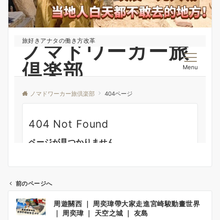
前のページへ
投
周遊關西 ｜ 周奕瑋帶大家走進宮崎駿動畫世界
稿
｜ 周奕瑋 ｜ 天空之城 ｜ 友島