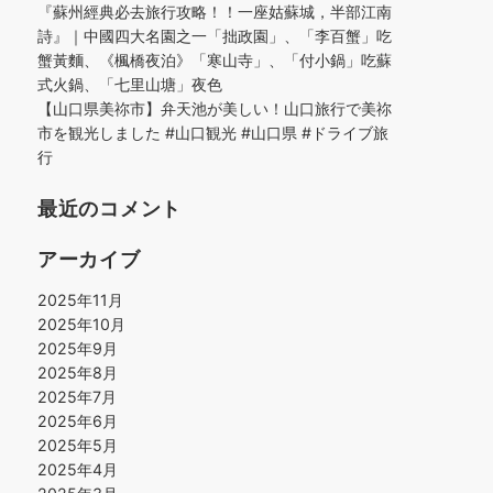
『蘇州經典必去旅行攻略！！一座姑蘇城，半部江南
詩』｜中國四大名園之一「拙政園」、「李百蟹」吃
蟹黃麵、《楓橋夜泊》「寒山寺」、「付小鍋」吃蘇
式火鍋、「七里山塘」夜色
【山口県美祢市】弁天池が美しい！山口旅行で美祢
市を観光しました #山口観光 #山口県 #ドライブ旅
行
最近のコメント
アーカイブ
2025年11月
2025年10月
2025年9月
2025年8月
2025年7月
2025年6月
2025年5月
2025年4月