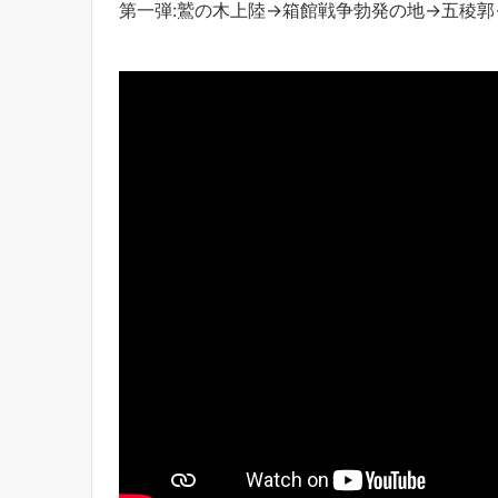
第一弾:鷲の木上陸→箱館戦争勃発の地→五稜郭