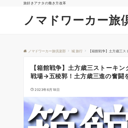
旅好きアナタの働き方改革
ノマドワーカー旅
ノマドワーカー旅倶楽部
城 旅行
【箱館戦争】土方歳三ス
【箱館戦争】土方歳三ストーキン
戦場→五稜郭！土方歳三進の奮闘
2023年6月18日