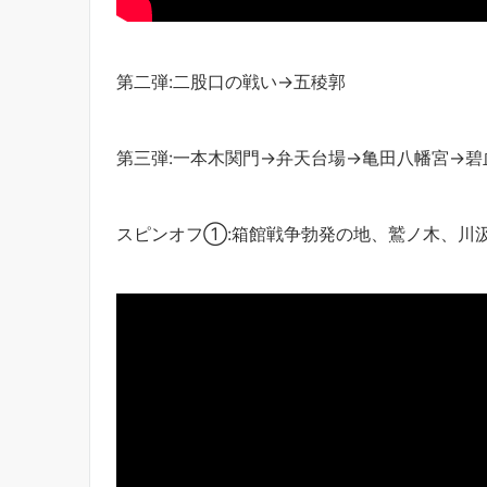
第二弾:二股口の戦い→五稜郭
第三弾:一本木関門→弁天台場→亀田八幡宮→碧
スピンオフ①:箱館戦争勃発の地、鷲ノ木、川