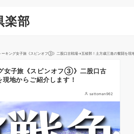
倶楽部
トーキング女子旅《スピンオフ③》二股口古戦場→五稜郭！土方歳三進の奮闘を現
グ女子旅《スピンオフ③》二股口古
を現地からご紹介します！
sattoman962