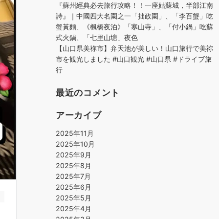
『蘇州經典必去旅行攻略！！一座姑蘇城，半部江南
詩』｜中國四大名園之一「拙政園」、「李百蟹」吃
蟹黃麵、《楓橋夜泊》「寒山寺」、「付小鍋」吃蘇
式火鍋、「七里山塘」夜色
【山口県美祢市】弁天池が美しい！山口旅行で美祢
市を観光しました #山口観光 #山口県 #ドライブ旅
行
最近のコメント
アーカイブ
2025年11月
2025年10月
2025年9月
2025年8月
2025年7月
2025年6月
2025年5月
2025年4月