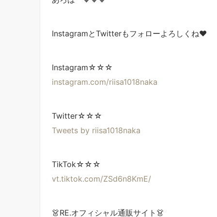
InstagramとTwitterもフォローよろしくね❤️
Instagram☆☆☆
instagram.com/riisa1018naka
Twitter☆☆☆
Tweets by riisa1018naka
TikTok☆☆☆
vt.tiktok.com/ZSd6n8KmE/
👗RE.オフィシャル通販サイト👗