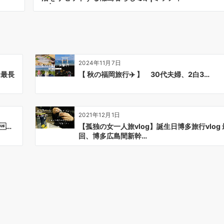
展|カフェ巡りと観光etc..
2024年11月7日
内最長
【 秋の福岡旅行✈️ 】 30代夫婦、2白3…
2021年12月1日
…
【孤独の女一人旅vlog】誕生日博多旅行vlog
回、博多広島間新幹…