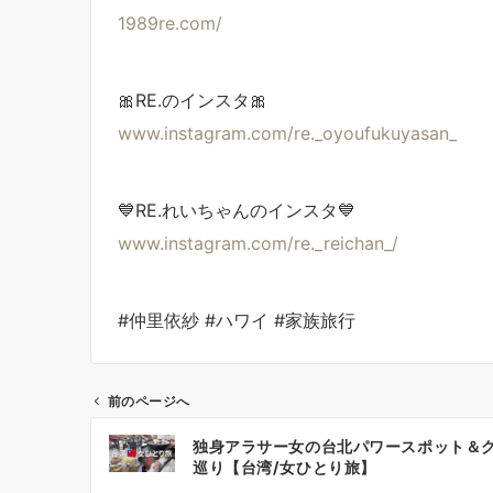
1989re.com/
🎀RE.のインスタ🎀
www.instagram.com/re._oyoufukuyasan_
💙RE.れいちゃんのインスタ💙
www.instagram.com/re._reichan_/
#仲里依紗 #ハワイ #家族旅行
前のページへ
投
独身アラサー女の台北パワースポット＆
稿
巡り【台湾/女ひとり旅】
ナ