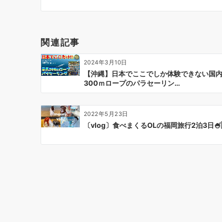
ビ
ゲ
ー
関連記事
シ
ョ
2024年3月10日
ン
【沖縄】日本でここでしか体験できない国
300ｍロープのパラセーリン…
2022年5月23日
〔vlog〕食べまくるOLの福岡旅行2泊3日🍧