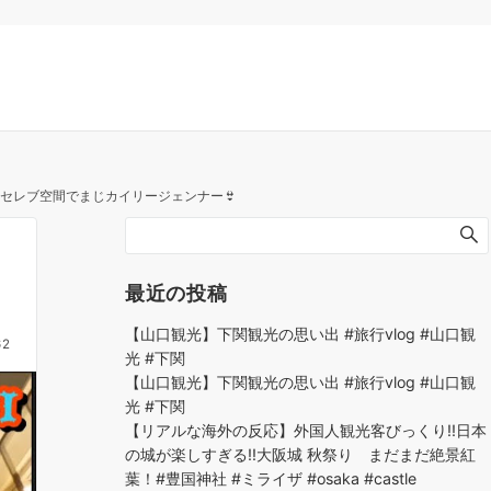
ーセレブ空間でまじカイリージェンナー👙
最近の投稿
【山口観光】下関観光の思い出 #旅行vlog #山口観
62
光 #下関
【山口観光】下関観光の思い出 #旅行vlog #山口観
光 #下関
【リアルな海外の反応】外国人観光客びっくり!!日本
の城が楽しすぎる!!大阪城 秋祭り まだまだ絶景紅
葉！#豊国神社 #ミライザ #osaka #castle