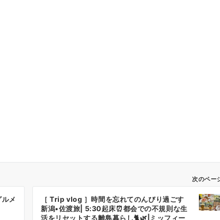
次のペー
グルメ
［ Trip vlog ］時間を忘れてのんびり過ごす
新潟•佐渡旅| 5:30起床⏰都会での不規則な生
活をリセットする離島暮らし🐈🌿|ミッフィー