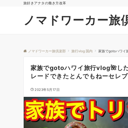
旅好きアナタの働き方改革
ノマドワーカー旅
ノマドワーカー旅倶楽部
旅行vlog 国内
家族でgotoハワ
家族でgotoハワイ旅行vlog
レードできたとんでもねーセレブ
2023年5月17日