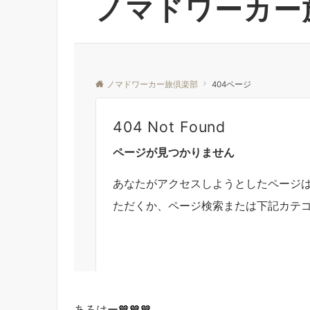
あろはー🧡🧡🧡