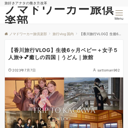
旅好きアナタの働き方改革
ノマドワーカー旅倶
楽部
Menu
ノマドワーカー旅倶楽部
旅行vlog 国内
【香川旅行VLOG】生後6ヶ月ベビー＋女子５人旅✈️💕癒しの四国｜うどん｜旅館
【香川旅行VLOG】生後6ヶ月ベビー＋女子５
人旅✈️💕癒しの四国｜うどん｜旅館
2023年7月7日
sattoman962