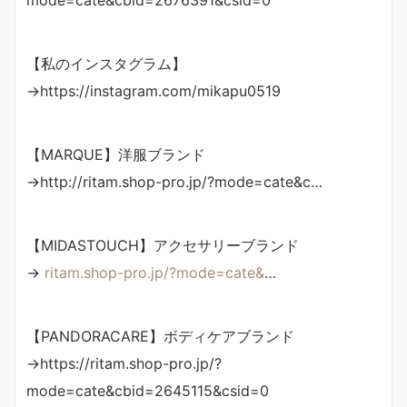
mode=cate&cbid=2676391&csid=0
【私のインスタグラム】
→https://instagram.com/mikapu0519
【MARQUE】洋服ブランド
→http://ritam.shop-pro.jp/?mode=cate&c…
【MIDASTOUCH】アクセサリーブランド
→
ritam.shop-pro.jp/?mode=cate&
…
【PANDORACARE】ボディケアブランド
→https://ritam.shop-pro.jp/?
mode=cate&cbid=2645115&csid=0