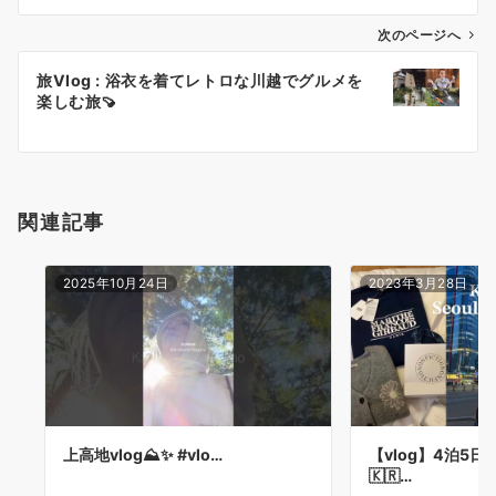
ビ
ゲ
次のページへ
ー
旅Vlog : 浴衣を着てレトロな川越でグルメを
シ
楽しむ旅🍠
ョ
ン
関連記事
2025年10月24日
2023年3月28日
上高地vlog⛰️✨ #vlo…
【vlog】4泊5日
🇰🇷…