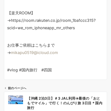
【楽天ROOM】
→https://room.rakuten.co.jp/room_1ba1ccc315?
scid=we_rom_iphoneapp_mr_others
お仕事ご依頼はこちらまで
→
mikapu0519@icloud.com
#vlog #国内旅行 #四国
前のページへ
投
【沖縄 2泊3日】＃3 JAL利用✈️最後の「おと
稿
もでマイル」で行く！のんびり旅 3日目＊国内
ナ
旅行