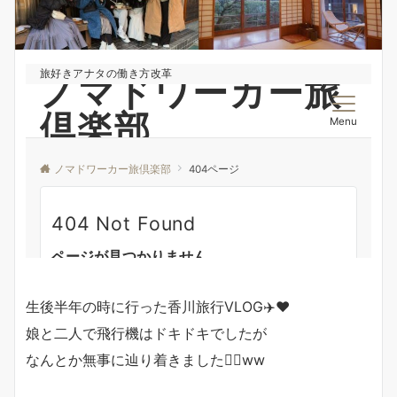
生後半年の時に行った香川旅行VLOG✈️❤️
娘と二人で飛行機はドキドキでしたが
なんとか無事に辿り着きました❤️‍🔥ww