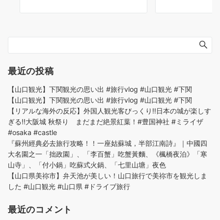
最近の投稿
【山口観光】下関観光の思い出 #旅行vlog #山口観光 #下関
【山口観光】下関観光の思い出 #旅行vlog #山口観光 #下関
【リアルな海外の反応】外国人観光客びっくり!!日本の城が楽しす
ぎる!!大阪城 秋祭り まだまだ絶景紅葉！#豊国神社 #ミライザ
#osaka #castle
『蘇州經典必去旅行攻略！！一座姑蘇城，半部江南詩』｜中國四
大名園之一「拙政園」、「李百蟹」吃蟹黃麵、《楓橋夜泊》「寒
山寺」、「付小鍋」吃蘇式火鍋、「七里山塘」夜色
【山口県美祢市】弁天池が美しい！山口旅行で美祢市を観光しま
した #山口観光 #山口県 #ドライブ旅行
最近のコメント