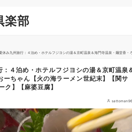
倶楽部
年夏休み九州旅行：４泊め・ホテルフジヨシの湯＆京町温泉＆海門寺温泉・麺堂香・ろばた仁・おーちゃん
州旅行：４泊め・ホテルフジヨシの湯＆京町温泉
おーちゃん【火の海ラーメン世紀末】【関サ
ーク】【麻婆豆腐】
sattoman9