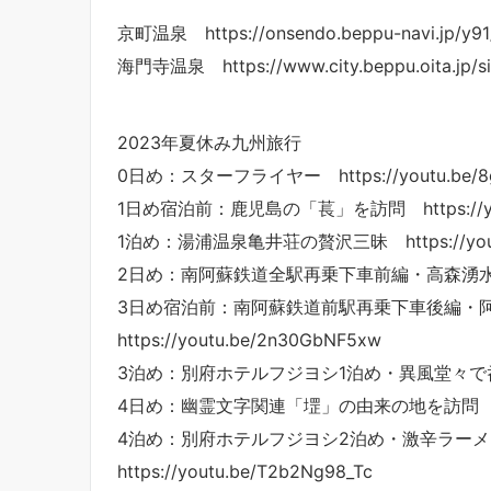
京町温泉 https://onsendo.beppu-navi.jp/y91
海門寺温泉 https://www.city.beppu.oita.jp/sise
2023年夏休み九州旅行
0日め：スターフライヤー https://youtu.be/8g
1日め宿泊前：鹿児島の「萇」を訪問 https://yout
1泊め：湯浦温泉亀井荘の贅沢三昧 https://youtu.
2日め：南阿蘇鉄道全駅再乗下車前編・高森湧水トンネル公
3日め宿泊前：南阿蘇鉄道前駅再乗下車後編
https://youtu.be/2n30GbNF5xw
3泊め：別府ホテルフジヨシ1泊め・異風堂々で呑んだくれ 
4日め：幽霊文字関連「堽」の由来の地を訪問 https:/
4泊め：別府ホテルフジヨシ2泊め・激辛ラー
https://youtu.be/T2b2Ng98_Tc