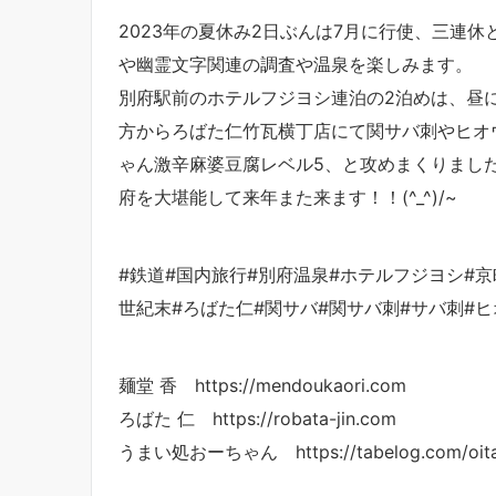
2023年の夏休み2日ぶんは7月に行使、三連
や幽霊文字関連の調査や温泉を楽しみます。
別府駅前のホテルフジヨシ連泊の2泊めは、昼
方からろばた仁竹瓦横丁店にて関サバ刺やヒオ
ゃん激辛麻婆豆腐レベル5、と攻めまくりまし
府を大堪能して来年また来ます！！(^_^)/~
#鉄道#国内旅行#別府温泉#ホテルフジヨシ#京
世紀末#ろばた仁#関サバ#関サバ刺#サバ刺#
麺堂 香 https://mendoukaori.com
ろばた 仁 https://robata-jin.com
うまい処おーちゃん https://tabelog.com/oita