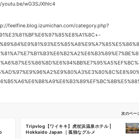
tu.be/wG3SJXlhlc4
ne.blog.izumichan.com/category.php?
91%E3%81%BF%E6%97%85%E8%A1%8C+-
%89%84%E9%81%93%E5%85%A8%E9%A7%85%E5%86%
%81%A7%E7%B1%B3%E6%B2%A2%E6%B3%89%E7%BE%8
8%A6%87%E5%86%8D%E6%94%BB%E7%95%A5%EF%BC%
5%AD%97%E9%96%A2%E9%80%A3%E3%80%8C%E8%90
E6%B5%A6%E6%B8%A9%E6%B3%89%EF%BC%8B%E5%88
次のペー
Tripvlog【ワイキキ】虎杖浜温泉ホテル |
o
Hokkaido Japan ｜孤独なグルメ