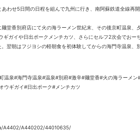
休とあわせ5日間の日程を組んで九州に行き、南阿蘇鉄道全線再開
に麺堂香別府店にて火の海ラーメン世紀末、その後京町温泉、
ウギガイや日出ポークメンチカツ、さらにセルフ2次会でおー
た。翌朝はフジヨシの軽朝食を初体験してからの海門寺温泉、
町温泉#海門寺温泉#温泉#別府#激辛#麺堂香#火の海ラーメン
ヒオウギガイ#日出ポーク#メンチカツ
/A4402/A440202/44010635/