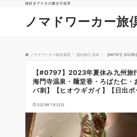
旅好きアナタの働き方改革
ノマドワーカー旅
ノマドワーカー旅倶楽部
国内旅行 温泉
【#0797】2023
【#0797】2023年夏休み九
海門寺温泉・麺堂香・ろばた仁・
バ刺】【ヒオウギガイ】【日出ポ
2023年7月22日