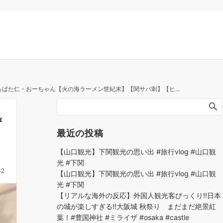
【火の海ラーメン世紀末】【関サバ刺】【ヒオウギガイ】【日出ポーク】【麻婆豆腐】
＆
最近の投稿
【山口観光】下関観光の思い出 #旅行vlog #山口観
光 #下関
62
【山口観光】下関観光の思い出 #旅行vlog #山口観
光 #下関
【リアルな海外の反応】外国人観光客びっくり!!日本
の城が楽しすぎる!!大阪城 秋祭り まだまだ絶景紅
葉！#豊国神社 #ミライザ #osaka #castle