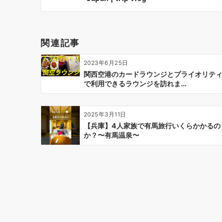
ビ
ゲ
ー
関連記事
シ
ョ
2023年6月25日
ン
関西空港のカードラウンジとプライオリテ
で利用できるラウンジを訪れま…
2025年3月11日
【兵庫】4人家族で有馬旅行いくらかかるの
か？〜有馬温泉〜