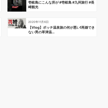
壱岐島にこんな所が #壱岐島 #九州旅行 #長
崎観光
2020年11月6日
【Vlog】ボッチ温泉旅の何が悪い❗再婚でき
ない男の草津温…