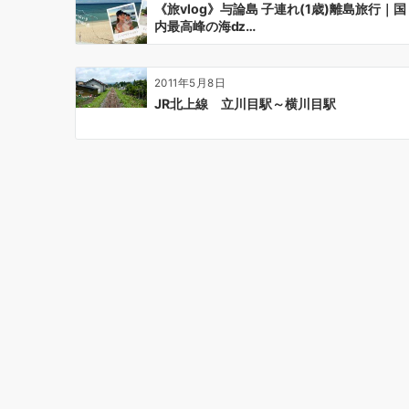
ン
《旅vlog》与論島 子連れ(1歳)離島旅行｜国
内最高峰の海ǳ…
2011年5月8日
JR北上線 立川目駅～横川目駅