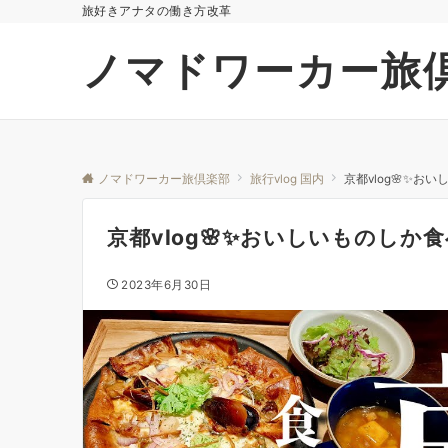
旅好きアナタの働き方改革
ノマドワーカー旅
ノマドワーカー旅倶楽部
旅行vlog 国内
京都vlog🌸✨
京都vlog🌸✨おいしいものしか
2023年6月30日