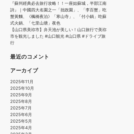
『蘇州經典必去旅行攻略！！一座姑蘇城，半部江南
詩』｜中國四大名園之一「拙政園」、「李百蟹」吃
蟹黃麵、《楓橋夜泊》「寒山寺」、「付小鍋」吃蘇
式火鍋、「七里山塘」夜色
【山口県美祢市】弁天池が美しい！山口旅行で美祢
市を観光しました #山口観光 #山口県 #ドライブ旅
行
最近のコメント
アーカイブ
2025年11月
2025年10月
2025年9月
2025年8月
2025年7月
2025年6月
2025年5月
2025年4月