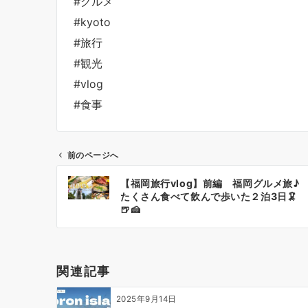
#グルメ
#kyoto
#旅行
#観光
#vlog
#食事
前のページへ
投
【福岡旅行vlog】前編 福岡グルメ旅♪
稿
たくさん食べて飲んで歩いた２泊3日🦑
ナ
🍺🍰
ビ
ゲ
ー
関連記事
シ
ョ
2025年9月14日