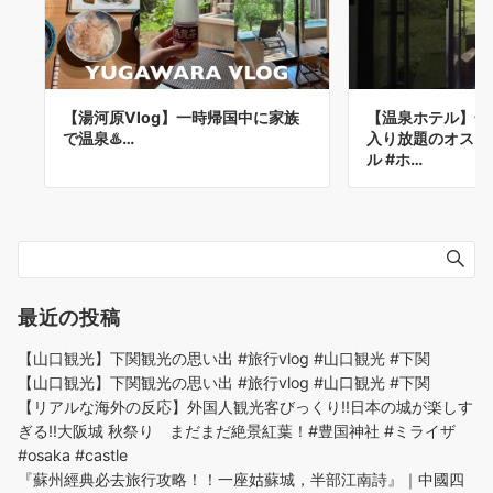
【湯河原Vlog】一時帰国中に家族
【温泉ホテル】全
で温泉♨️…
入り放題のオスス
ル #ホ…
最近の投稿
【山口観光】下関観光の思い出 #旅行vlog #山口観光 #下関
【山口観光】下関観光の思い出 #旅行vlog #山口観光 #下関
【リアルな海外の反応】外国人観光客びっくり!!日本の城が楽しす
ぎる!!大阪城 秋祭り まだまだ絶景紅葉！#豊国神社 #ミライザ
#osaka #castle
『蘇州經典必去旅行攻略！！一座姑蘇城，半部江南詩』｜中國四