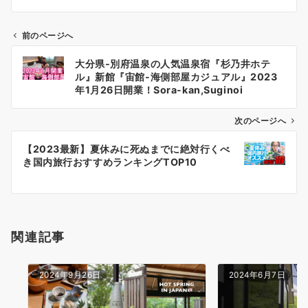
前のページへ
投
大分県‐別府温泉の人気温泉宿『杉乃井ホテ
稿
ル』新館『宙館-海側部屋カジュアル』2023
ナ
年1月26日開業！Sora-kan,Suginoi
hotel,Beppu Onsen,Oita,Japan
ビ
ゲ
次のページへ
ー
【2023最新】夏休みに死ぬまでに絶対行くべ
シ
き国内旅行おすすめランキングTOP10
ョ
ン
関連記事
2024年9月26日
2024年6月7日