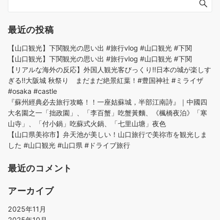
最近の投稿
【山口観光】下関観光の思い出 #旅行vlog #山口観光 #下関
【山口観光】下関観光の思い出 #旅行vlog #山口観光 #下関
【リアルな海外の反応】外国人観光客びっくり!!日本の城が楽しす
ぎる!!大阪城 秋祭り まだまだ絶景紅葉！#豊国神社 #ミライザ
#osaka #castle
『蘇州經典必去旅行攻略！！一座姑蘇城，半部江南詩』｜中國四
大名園之一「拙政園」、「李百蟹」吃蟹黃麵、《楓橋夜泊》「寒
山寺」、「付小鍋」吃蘇式火鍋、「七里山塘」夜色
【山口県美祢市】弁天池が美しい！山口旅行で美祢市を観光しま
した #山口観光 #山口県 #ドライブ旅行
最近のコメント
アーカイブ
2025年11月
2025年10月