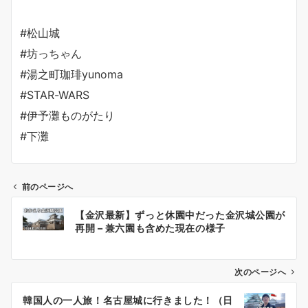
#松山城
#坊っちゃん
#湯之町珈琲yunoma
#STAR-WARS
#伊予灘ものがたり
#下灘
前のページへ
投
【金沢最新】ずっと休園中だった金沢城公園が
稿
再開 – 兼六園も含めた現在の様子
ナ
ビ
ゲ
次のページへ
ー
韓国人の一人旅！名古屋城に行きました！（日
シ