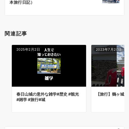
本旅行日記）
ョ
ン
関連記事
2025年2月2日
2023年7月20日
春日山城の意外な雑学#歴史 #観光
【旅行】鶴ヶ城に
#雑学 #旅行#城