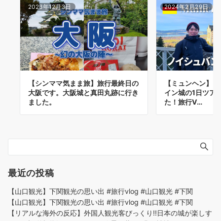
2023年12月3日
2024年2月29日
【シンママ気まま旅】旅行最終日の
【ミュンヘン】ノ
大阪です。大阪城と真田丸跡に行き
イン城の1日ツア
ました。
た！旅行V…
最近の投稿
【山口観光】下関観光の思い出 #旅行vlog #山口観光 #下関
【山口観光】下関観光の思い出 #旅行vlog #山口観光 #下関
【リアルな海外の反応】外国人観光客びっくり!!日本の城が楽しす