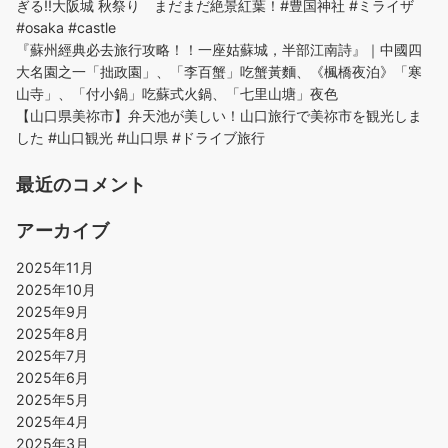
ぎる!!大阪城 秋祭り まだまだ絶景紅葉！#豊国神社 #ミライザ
#osaka #castle
『蘇州經典必去旅行攻略！！一座姑蘇城，半部江南詩』｜中國四
大名園之一「拙政園」、「李百蟹」吃蟹黃麵、《楓橋夜泊》「寒
山寺」、「付小鍋」吃蘇式火鍋、「七里山塘」夜色
【山口県美祢市】弁天池が美しい！山口旅行で美祢市を観光しま
した #山口観光 #山口県 #ドライブ旅行
最近のコメント
アーカイブ
2025年11月
2025年10月
2025年9月
2025年8月
2025年7月
2025年6月
2025年5月
2025年4月
2025年3月