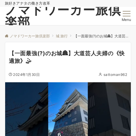
旅好きアナタの働き方改革
ノマドワーカー旅倶
楽部
Menu
ノマドワーカー旅倶楽部
城 旅行
【一面最強(?)のお城🏯】大道芸人夫婦の《快適旅》🤹
【一面最強(?)のお城🏯】大道芸人夫婦の《快
適旅》🤹
2024年1月30日
sattoman962