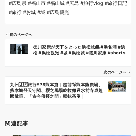
#広島県 #福山市 #福山城 #広島 #旅行vlog #旅行日記
#旅行 #お城 #城 #広島観光
前のページへ
投
徳川家康が天下をとった浜松城🏯 #浜名湖 #浜
稿
松 #浜松観光 #城 #浜松城 #徳川家康 #shorts
ナ
ビ
ゲ
次のページへ
ー
九州🇯🇵旅行EP8熊本篇｜超萌🐻熊本熊廣場、
シ
熊本城登天守閣、櫻之馬場吃拉麵🍜水前寺成趣
ョ
園散策、「古今傳授之間」喝抹茶🍵｜
Kumamoto Vlog
ン
関連記事