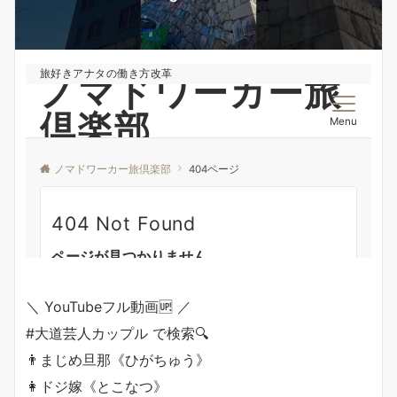
＼ YouTubeフル動画🆙 ／
#大道芸人カップル で検索🔍
👨まじめ旦那《ひがちゅう》
👩ドジ嫁《とこなつ》