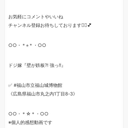
お気軽にコメントやいいね
チャンネル登録お待ちしております🙇‍♂️💕
○○・＊⭐︎＊・○○
ドジ嫁『壁が鉄板?! 強っ!!』
✅ #福山市立福山城博物館
《広島県福山市丸之内1丁目8-3》
○○・＊☆＊・○○
※個人的感想動画です