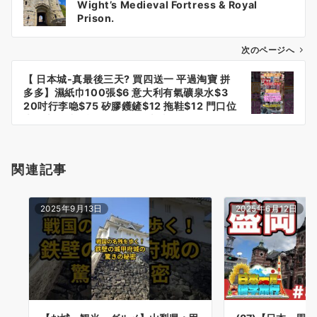
Wight’s Medieval Fortress & Royal
ナ
Prison.
ビ
ゲ
次のページへ
ー
【 日本城-真最後三天? 買四送一 平過淘寶 拼
シ
多多】濕紙巾100張$6 意大利有氣礦泉水$3
ョ
20吋行李喼$75 矽膠鑊鏟$12 拖鞋$12 門口位
大量十元以下貨 #JHC #日本城
ン
関連記事
2025年9月13日
2025年6月12日