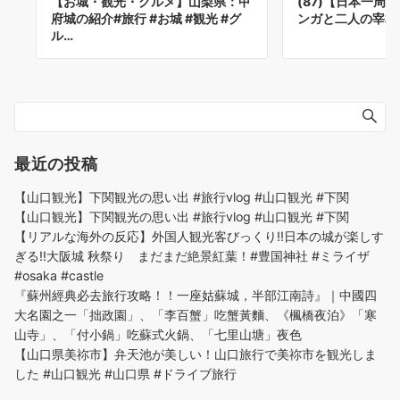
【お城・観光・グルメ】山梨県：甲
(87)【日本一周
府城の紹介#旅行 #お城 #観光 #グ
ンガと二人の宰相
ル…
最近の投稿
【山口観光】下関観光の思い出 #旅行vlog #山口観光 #下関
【山口観光】下関観光の思い出 #旅行vlog #山口観光 #下関
【リアルな海外の反応】外国人観光客びっくり!!日本の城が楽しす
ぎる!!大阪城 秋祭り まだまだ絶景紅葉！#豊国神社 #ミライザ
#osaka #castle
『蘇州經典必去旅行攻略！！一座姑蘇城，半部江南詩』｜中國四
大名園之一「拙政園」、「李百蟹」吃蟹黃麵、《楓橋夜泊》「寒
山寺」、「付小鍋」吃蘇式火鍋、「七里山塘」夜色
【山口県美祢市】弁天池が美しい！山口旅行で美祢市を観光しま
した #山口観光 #山口県 #ドライブ旅行