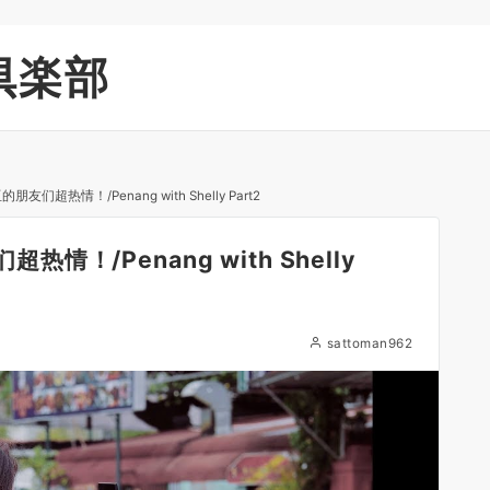
倶楽部
友们超热情！/Penang with Shelly Part2
热情！/Penang with Shelly
sattoman962