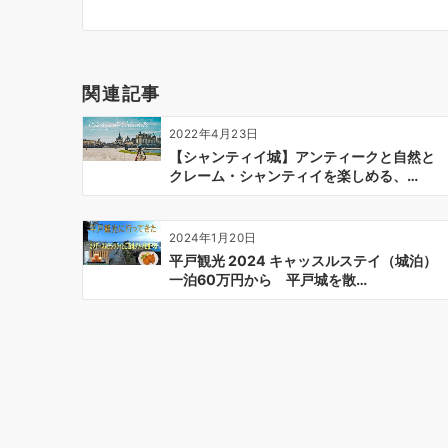
ナ
ビ
ゲ
ー
関連記事
シ
ョ
2022年4月23日
ン
【シャンティイ城】アンティークと自然と
クレーム・シャンティイを楽しめる、…
2024年1月20日
平戸観光 2024 キャッスルステイ（城泊）
一泊60万円から 平戸城を散…