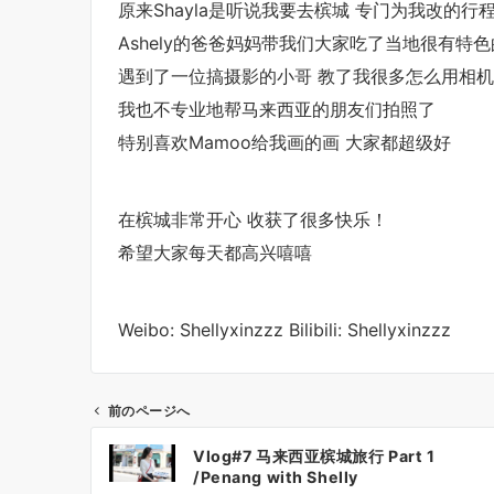
原来Shayla是听说我要去槟城 专门为我改的行
Ashely的爸爸妈妈带我们大家吃了当地很有特
遇到了一位搞摄影的小哥 教了我很多怎么用相机
我也不专业地帮马来西亚的朋友们拍照了
特别喜欢Mamoo给我画的画 大家都超级好
在槟城非常开心 收获了很多快乐！
希望大家每天都高兴嘻嘻
Weibo: Shellyxinzzz Bilibili: Shellyxinzzz
前のページへ
投
Vlog#7 马来西亚槟城旅行 Part 1
稿
/Penang with Shelly