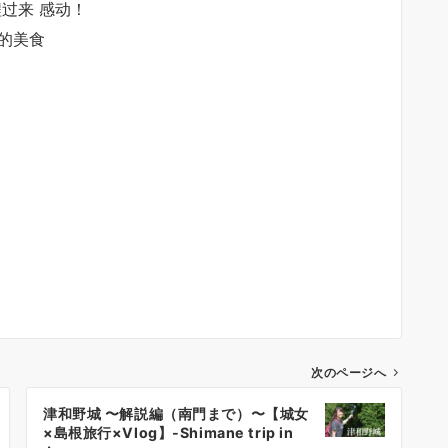
程过来 感动！
色的美食
次のページへ
津和野城 〜解説編（南門まで）〜【城女
×島根旅行×Vlog】-Shimane trip in