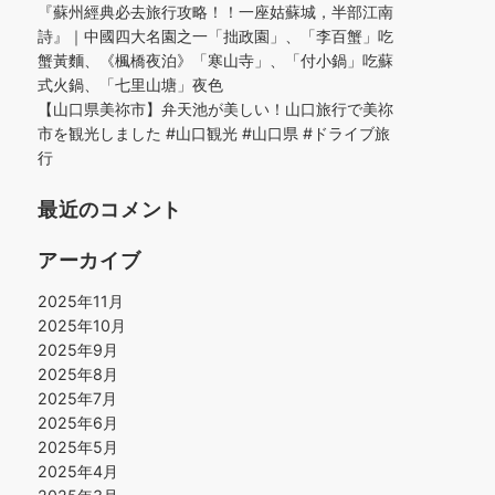
『蘇州經典必去旅行攻略！！一座姑蘇城，半部江南
詩』｜中國四大名園之一「拙政園」、「李百蟹」吃
蟹黃麵、《楓橋夜泊》「寒山寺」、「付小鍋」吃蘇
式火鍋、「七里山塘」夜色
【山口県美祢市】弁天池が美しい！山口旅行で美祢
市を観光しました #山口観光 #山口県 #ドライブ旅
行
最近のコメント
アーカイブ
2025年11月
2025年10月
2025年9月
2025年8月
2025年7月
2025年6月
2025年5月
2025年4月