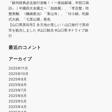
『蘇州經典必去旅行攻略！！一座姑蘇城，半部江南
詩』｜中國四大名園之一「拙政園」、「李百蟹」吃
蟹黃麵、《楓橋夜泊》「寒山寺」、「付小鍋」吃蘇
式火鍋、「七里山塘」夜色
【山口県美祢市】弁天池が美しい！山口旅行で美祢
市を観光しました #山口観光 #山口県 #ドライブ旅
行
最近のコメント
アーカイブ
2025年11月
2025年10月
2025年9月
2025年8月
2025年7月
2025年6月
2025年5月
2025年4月