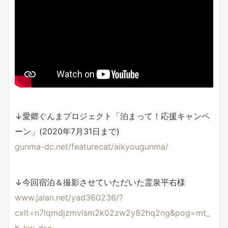
↓愛郷ぐんまプロジェクト「泊まって！応援キャンペ
ーン」(2020年7月31日まで)
gunma-dc.net/featurecat/aikyougunma/
↓今回宿泊＆撮影させていただいた霊泉平右様
www.jalan.net/yad360236/?
cxlt=n7lqmdjzmvlsm2k02zw2y82hq2ng&pog=mt_
b_kw_dsa-