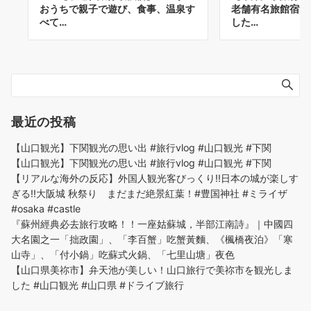
おうちで親子で遊び、食事、温泉す
老舗有名旅館宿泊
べて…
した…
最近の投稿
【山口観光】下関観光の思い出 #旅行vlog #山口観光 #下関
【山口観光】下関観光の思い出 #旅行vlog #山口観光 #下関
【リアルな海外の反応】外国人観光客びっくり!!日本の城が楽しす
ぎる!!大阪城 秋祭り まだまだ絶景紅葉！#豊国神社 #ミライザ
#osaka #castle
『蘇州經典必去旅行攻略！！一座姑蘇城，半部江南詩』｜中國四
大名園之一「拙政園」、「李百蟹」吃蟹黃麵、《楓橋夜泊》「寒
山寺」、「付小鍋」吃蘇式火鍋、「七里山塘」夜色
【山口県美祢市】弁天池が美しい！山口旅行で美祢市を観光しま
した #山口観光 #山口県 #ドライブ旅行