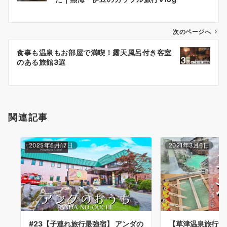
ナ
ビ
ゲ
次のページへ
ー
食事も温泉もお部屋で満喫！露天風呂付き客室
シ
のある旅館3選
ョ
ン
関連記事
2025年5月17日
2021年3月6日
#23【子連れ旅行最強宿】 アンダの
【草津温泉旅行vl