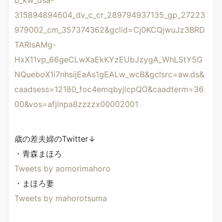
315894894604_dv_c_cr_289794937135_gp_27223
979002_cm_357374362&gclid=Cj0KCQjwuJz3BRD
TARIsAMg-
HxX11vp_66geCLwXaEkKYzEUbJzygA_WhLStY5G
NQueboX1i7nhsijEaAs1gEALw_wcB&gclsrc=aw.ds&
caadsess=12180_foc4emqbyjlcpQO&caadterm=36
00&vos=afjlnpa8zzzzx00002001
歳の差夫婦のTwitter↓
・青森まほろ
Tweets by aomorimahoro
・まほろ妻
Tweets by mahorotsuma