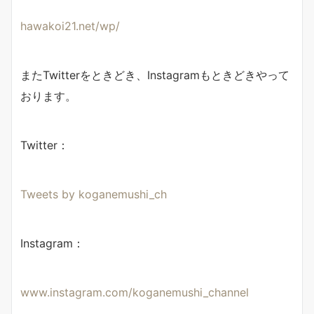
hawakoi21.net/wp/
またTwitterをときどき、Instagramもときどきやって
おります。
Twitter：
Tweets by koganemushi_ch
Instagram：
www.instagram.com/koganemushi_channel