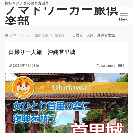
旅好きアナタの働き方改革
ノマドワーカー旅倶
楽部
Menu
ノマドワーカー旅倶楽部
城 旅行
日帰り一人旅 沖縄首里城
日帰り一人旅 沖縄首里城
2020年7月28日
sattoman962