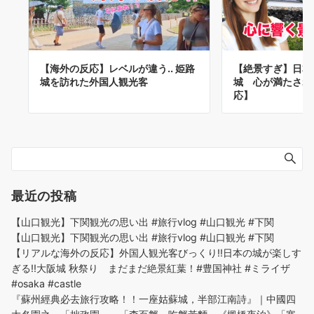
【海外の反応】レベルが違う.. 姫路
【絶景すぎ】日本
城を訪れた外国人観光客
城 心が満たされ
応】
最近の投稿
【山口観光】下関観光の思い出 #旅行vlog #山口観光 #下関
【山口観光】下関観光の思い出 #旅行vlog #山口観光 #下関
【リアルな海外の反応】外国人観光客びっくり!!日本の城が楽しす
ぎる!!大阪城 秋祭り まだまだ絶景紅葉！#豊国神社 #ミライザ
#osaka #castle
『蘇州經典必去旅行攻略！！一座姑蘇城，半部江南詩』｜中國四