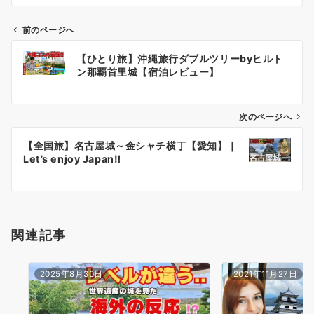
前のページへ
投
【ひとり旅】沖縄旅行ダブルツリーbyヒルト
稿
ン那覇首里城【宿泊レビュー】
ナ
ビ
ゲ
次のページへ
ー
【全国旅】名古屋城～金シャチ横丁【愛知】｜
シ
Let’s enjoy Japan‼
ョ
ン
関連記事
2025年8月30日
2021年11月27日