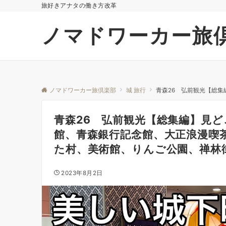
旅好きアナタの働き方改革
ノマドワーカー旅
ノマドワーカー旅倶楽部
城 旅行
青森26 弘前観光【総集編】
青森26 弘前観光【総集編】見ど
館、青森銀行記念館、大正浪漫喫
た村、美術館、りんご公園、禅林街 Hiro
2023年8月2日