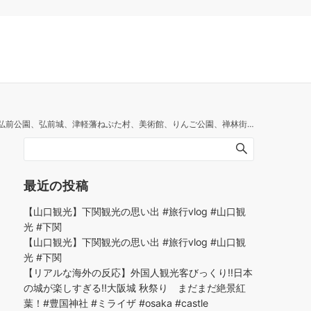
軽藩ねぷた村、美術館、りんご公園、禅林街 Hirosaki, travel
最近の投稿
【山口観光】下関観光の思い出 #旅行vlog #山口観
光 #下関
【山口観光】下関観光の思い出 #旅行vlog #山口観
光 #下関
【リアルな海外の反応】外国人観光客びっくり!!日本
の城が楽しすぎる!!大阪城 秋祭り まだまだ絶景紅
葉！#豊国神社 #ミライザ #osaka #castle