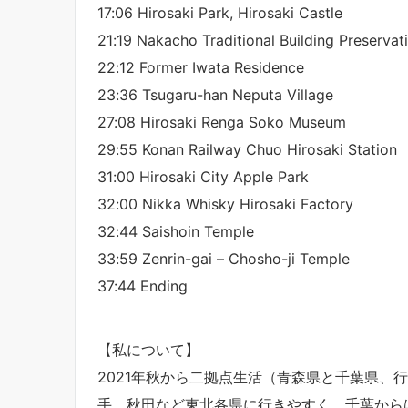
17:06 Hirosaki Park, Hirosaki Castle
21:19 Nakacho Traditional Building Preservati
22:12 Former Iwata Residence
23:36 Tsugaru-han Neputa Village
27:08 Hirosaki Renga Soko Museum
29:55 Konan Railway Chuo Hirosaki Station
31:00 Hirosaki City Apple Park
32:00 Nikka Whisky Hirosaki Factory
32:44 Saishoin Temple
33:59 Zenrin-gai – Chosho-ji Temple
37:44 Ending
【私について】
2021年秋から二拠点生活（青森県と千葉県、
手、秋田など東北各県に行きやすく、千葉から