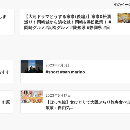
次のペー
しま
【大河ドラマどうする家康(後編)】家康&松潤
巡り！岡崎城から浜松城！岡崎&浜松散策！ #
岡崎グルメ#浜松グルメ #愛知県 #静岡県 #日
本 #japan #旅行 #観光
2023年7月5日
おすす
#short #san marino
2023年5月17日
!!原
【ぼっち旅】女ひとりで大阪ぶらり旅🐙食べ
散策：自由気…