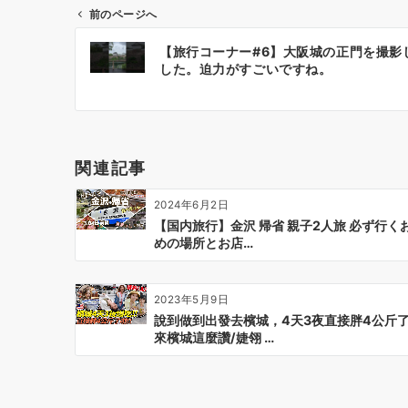
前のページへ
投
【旅行コーナー#6】大阪城の正門を撮影
稿
した。迫力がすごいですね。
ナ
ビ
ゲ
ー
関連記事
シ
ョ
2024年6月2日
ン
【国内旅行】金沢 帰省 親子2人旅 必ず行く
めの場所とお店…
2023年5月9日
說到做到出發去檳城，4天3夜直接胖4公斤了 !
來檳城這麼讚/婕翎 …