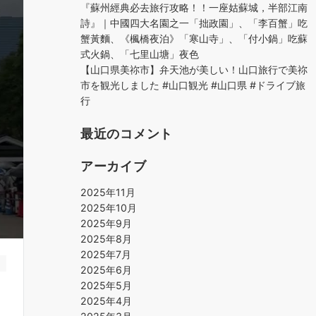
『蘇州經典必去旅行攻略！！一座姑蘇城，半部江南
詩』｜中國四大名園之一「拙政園」、「李百蟹」吃
蟹黃麵、《楓橋夜泊》「寒山寺」、「付小鍋」吃蘇
式火鍋、「七里山塘」夜色
【山口県美祢市】弁天池が美しい！山口旅行で美祢
市を観光しました #山口観光 #山口県 #ドライブ旅
行
最近のコメント
アーカイブ
2025年11月
2025年10月
2025年9月
2025年8月
2025年7月
2025年6月
2025年5月
2025年4月